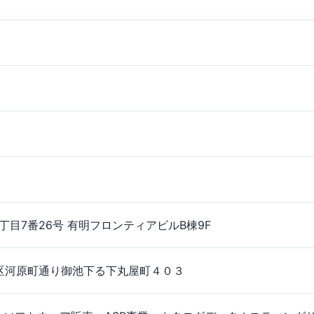
明3丁目7番26号 有明フロンティアビルB棟9F
中京区河原町通り御池下る下丸屋町４０３